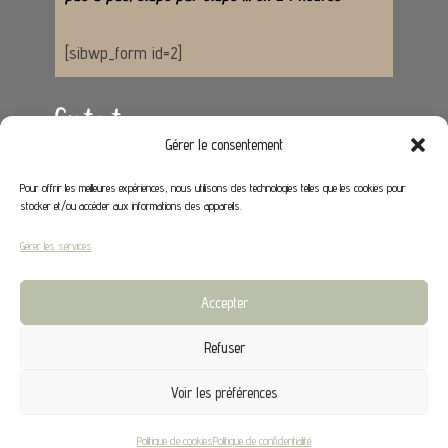
[sibwp_form id=2]
Contact
Gérer le consentement
Adresse :
62650 Hénoville
Pour offrir les meilleures expériences, nous utilisons des technologies telles que les cookies pour
stocker et/ou accéder aux informations des appareils.
Email :
contact@stephaniedeco.fr
Gérer les services
Liens utiles
Accepter
Mon compte
Refuser
CGV
Voir les préférences
©2024 Stephanie Déco |
Mentions légales
|
Politique
Politique de cookies
Politique de confidentialité