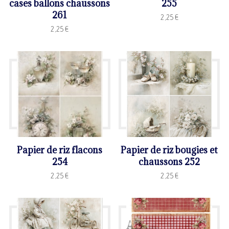
cases ballons chaussons
255
261
2,25
€
2,25
€
Papier de riz flacons
Papier de riz bougies et
254
chaussons 252
2,25
€
2,25
€