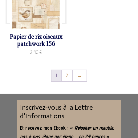
Papier de riz oiseaux
patchwork 156
2,40
€
1
2
→
Inscrivez-vous à la Lettre
d’Informations
Et recevez mon Ebook : «
Relooker un meuble,
pas à pas, étape par étape … en 24 heures
»