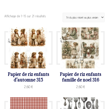
Trié
Affichage de 1–15 sur 21 résultats
du
plus
récent
au
plus
ancien
Papier de riz enfants
Papier de riz enfants
d’automne 315
famille de noel 316
2,60
€
2,60
€