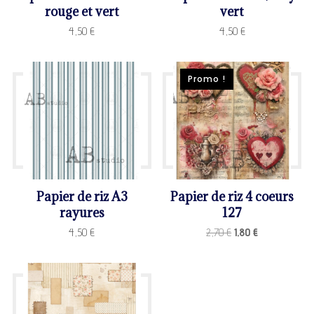
rouge et vert
vert
4,50
€
4,50
€
Promo !
Papier de riz A3
Papier de riz 4 coeurs
rayures
127
Le
Le
4,50
€
2,70
€
1,80
€
prix
prix
initial
actuel
était :
est :
2,70 €.
1,80 €.