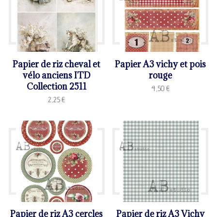
Papier de riz cheval et
Papier A3 vichy et pois
vélo anciens ITD
rouge
Collection 2511
4,50
€
2,25
€
Papier de riz A3 cercles
Papier de riz A3 Vichy