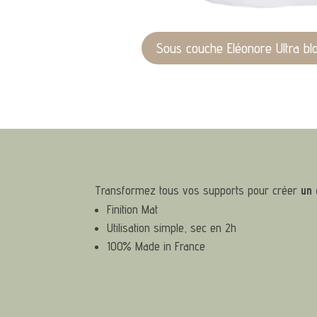
Sous couche Eléonore Ultra bl
Transformez tous vos supports pour créer
un 
Finition Mat
Utilisation simple, sec en 2h
100% Made in France