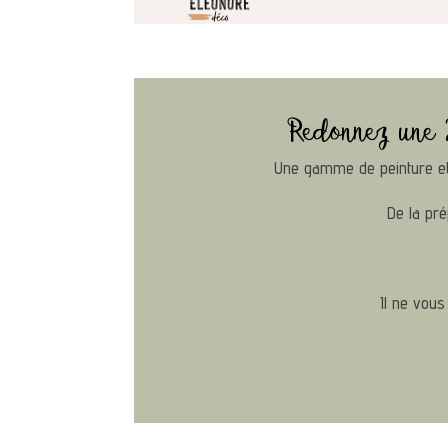
Redonnez une 
Une gamme de peinture et 
De la pré
Il ne vous