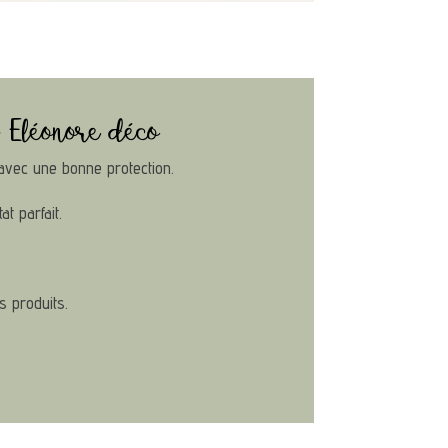
 Eléonore déco
avec une bonne protection.
t parfait.
s produits.