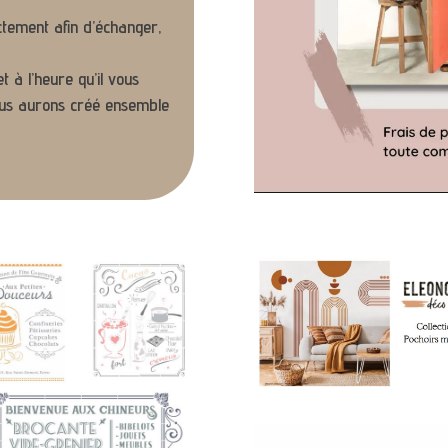
tement afin d’échanger,
 à l’heure qu’il vous
ous aurons créé ensemble
Les
Pochoirs