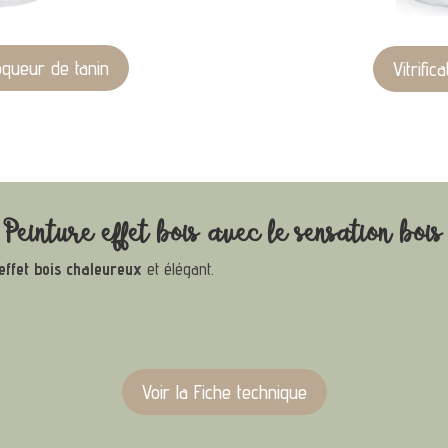
oqueur de tanin
Vitrifi
Peinture effet bois avec le sensation bois
effet bois chaleureux
et élégant.
Voir la Fiche technique