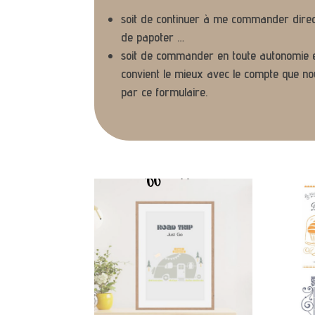
soit de continuer à me commander direc
de papoter …
soit de commander en toute autonomie et
convient le mieux avec le compte que n
par ce formulaire.
Les
Affiches