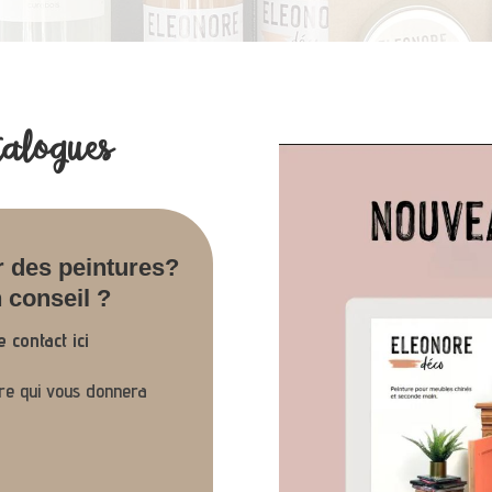
talogues
 des peintures?
 conseil ?
 contact ici
ire qui vous donnera