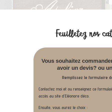
Feuilletez nos ca
Vous souhaitez commander
avoir un devis? ou un
Remplissez le formulaire de
Contactez moi et ou renseignez ce formula
accès au site d’Eléonore déco.
Ensuite, vous aurez le choix :