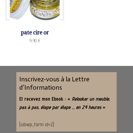
pate cire or
9,90
€
Inscrivez-vous à la Lettre
d’Informations
Et recevez mon Ebook : «
Relooker un meuble,
pas à pas, étape par étape … en 24 heures
»
[sibwp_form id=2]