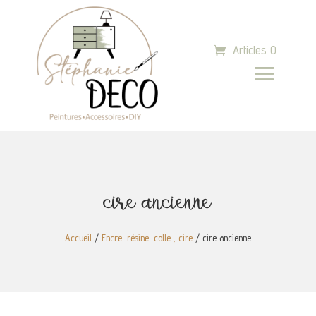
Articles 0
cire ancienne
Accueil
/
Encre, résine, colle , cire
/ cire ancienne