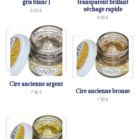
gris blanc )
transparent brillant
séchage rapide
8,00
€
8,90
€
Cire ancienne argent
Cire ancienne bronze
7,90
€
7,90
€