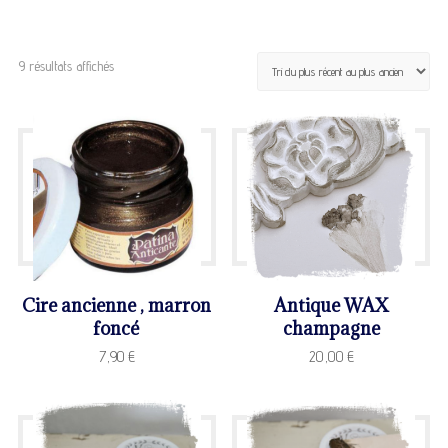
Trié
9 résultats affichés
du
plus
récent
au
plus
ancien
Cire ancienne , marron
Antique WAX
foncé
champagne
7,90
€
20,00
€