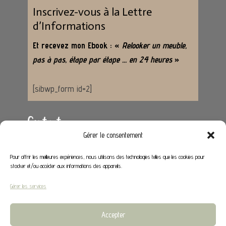
Inscrivez-vous à la Lettre
d’Informations
Et recevez mon Ebook : «
Relooker un meuble,
pas à pas, étape par étape … en 24 heures
»
[sibwp_form id=2]
Contact
Gérer le consentement
Adresse :
62650 Hénoville
Pour offrir les meilleures expériences, nous utilisons des technologies telles que les cookies pour
stocker et/ou accéder aux informations des appareils.
Email :
contact@stephaniedeco.fr
Gérer les services
Liens utiles
Accepter