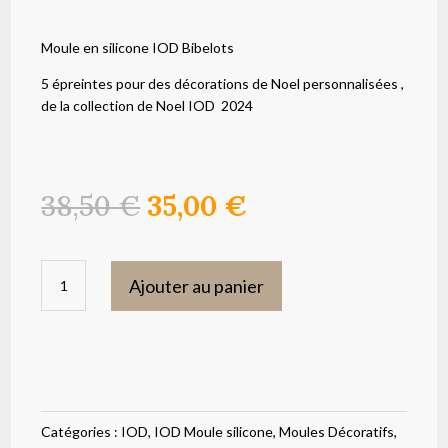
Moule en silicone IOD Bibelots
5 épreintes pour des décorations de Noel personnalisées ,
de la collection de Noel IOD 2024
Le
Le
38,50
€
35,00
€
prix
prix
initial
actuel
quantité
était :
est :
Ajouter au panier
de
38,50 €.
35,00 €.
Bibelots
moule
silicone
IOD
Catégories :
IOD
,
IOD Moule silicone
,
Moules Décoratifs
,