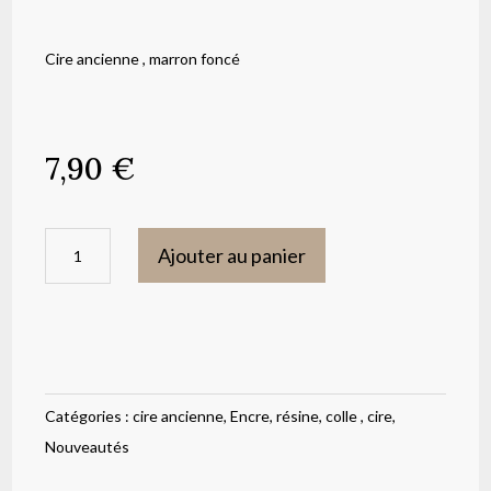
Cire ancienne , marron foncé
7,90
€
quantité
Ajouter au panier
de
Cire
ancienne
,
marron
Catégories :
cire ancienne
,
Encre, résine, colle , cire
,
foncé
Nouveautés