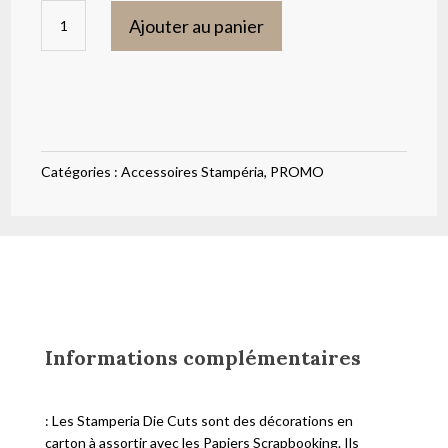
initial
actuel
quantité
était :
est :
Ajouter au panier
de
5,20 €.
2,90 €.
Die
cuts
assorties
-
Catégories :
Accessoires Stampéria
,
PROMO
Image
découpés
mer
Informations complémentaires
: Les Stamperia Die Cuts sont des décorations en
carton à assortir avec les Papiers Scrapbooking. Ils