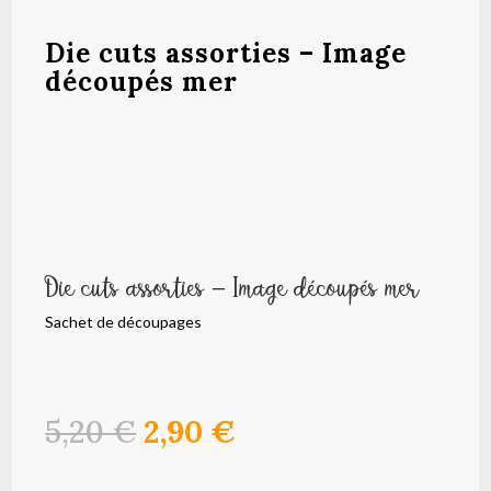
Die cuts assorties – Image
découpés mer
Die cuts assorties – Image découpés mer
Sachet de découpages
Le
Le
5,20
€
2,90
€
prix
prix