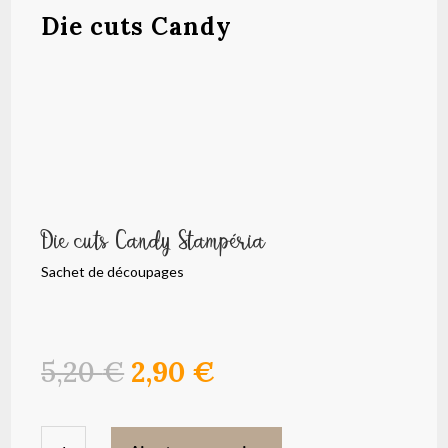
Die cuts Candy
Die cuts Candy Stampéria
Sachet de découpages
Le
Le
5,20
€
2,90
€
prix
prix
initial
actuel
quantité