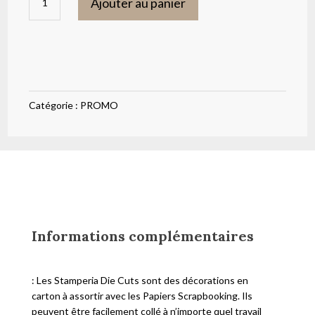
était :
est :
Ajouter au panier
de
5,20 €.
2,90 €.
Die
cuts
Candy
Catégorie :
PROMO
Informations complémentaires
: Les Stamperia Die Cuts sont des décorations en
carton à assortir avec les Papiers Scrapbooking. Ils
peuvent être facilement collé à n’importe quel travail