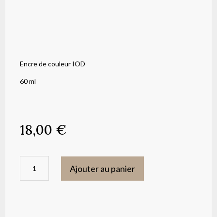
Encre de couleur IOD
60 ml
18,00
€
quantité
Ajouter au panier
de
Encre
de
couleur