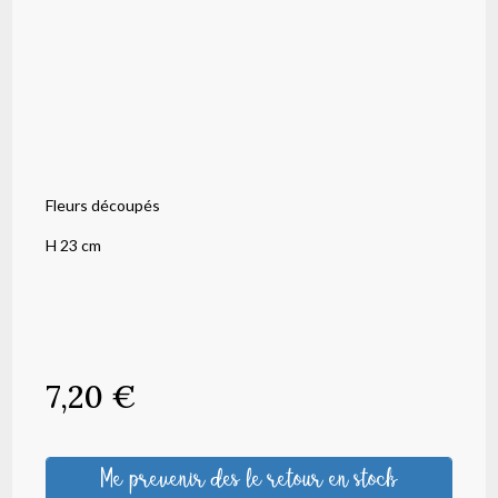
Fleurs découpés
H 23 cm
7,20
€
Me prevenir des le retour en stock