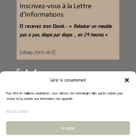
Inscrivez-vous à la Lettre
d’Informations
Et recevez mon Ebook : «
Relooker un meuble,
pas à pas, étape par étape … en 24 heures
»
[sibwp_form id=2]
Contact
Gérer le consentement
Adresse :
62650 Hénoville
Pour offrir les meilleures expériences, nous utilisons des technologies telles que les cookies pour
stocker et/ou accéder aux informations des appareils.
Email :
contact@stephaniedeco.fr
Gérer les services
Liens utiles
Accepter