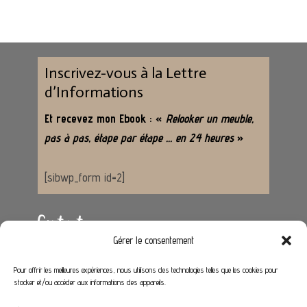
Inscrivez-vous à la Lettre
d’Informations
Et recevez mon Ebook : «
Relooker un meuble,
pas à pas, étape par étape … en 24 heures
»
[sibwp_form id=2]
Contact
Gérer le consentement
Adresse :
62650 Hénoville
Pour offrir les meilleures expériences, nous utilisons des technologies telles que les cookies pour
stocker et/ou accéder aux informations des appareils.
Email :
contact@stephaniedeco.fr