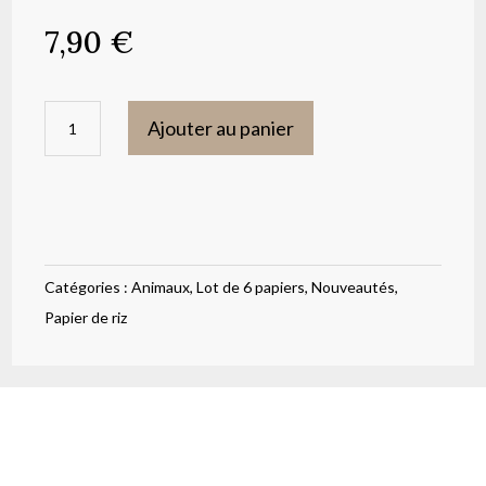
7,90
€
quantité
Ajouter au panier
de
Lot
de
6
papiers
Catégories :
Animaux
,
Lot de 6 papiers
,
Nouveautés
,
de
Papier de riz
riz
souris