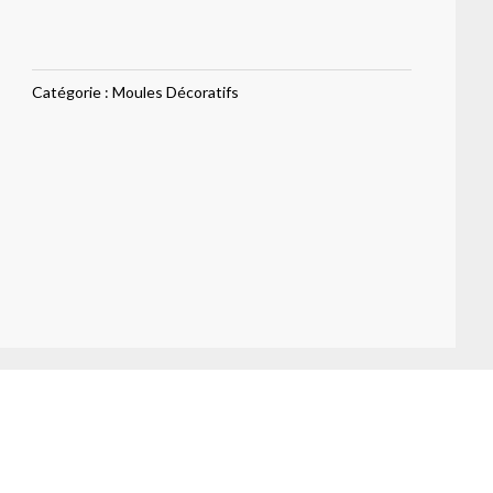
Redesign
Madame
Garland
Catégorie :
Moules Décoratifs