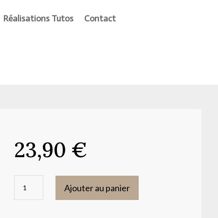
Réalisations Tutos
Contact
23,90
€
quantité
Ajouter au panier
de
Moule