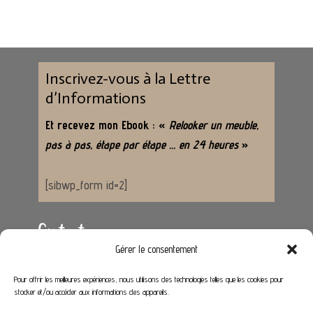
Inscrivez-vous à la Lettre
d’Informations
Et recevez mon Ebook : «
Relooker un meuble,
pas à pas, étape par étape … en 24 heures
»
[sibwp_form id=2]
Contact
Gérer le consentement
Adresse :
62650 Hénoville
Pour offrir les meilleures expériences, nous utilisons des technologies telles que les cookies pour
stocker et/ou accéder aux informations des appareils.
Email :
contact@stephaniedeco.fr