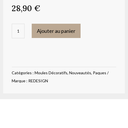
28,90
€
quantité
Ajouter au panier
de
Moule
silicone
Buttons
&
Catégories :
Moules Décoratifs
,
Nouveautés
,
Paques
Keepsakes
Marque :
REDESIGN
Prima