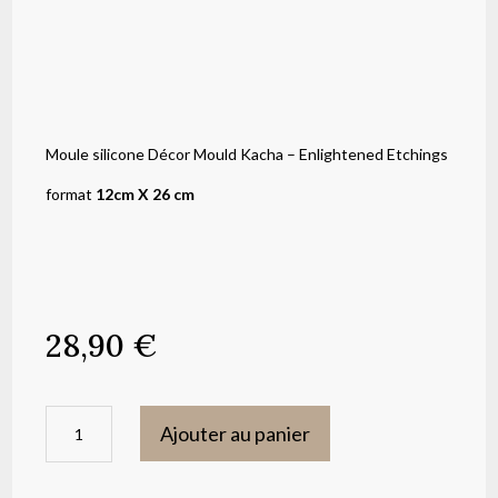
Moule silicone Décor Mould Kacha – Enlightened Etchings
format
12cm X 26 cm
28,90
€
quantité
Ajouter au panier
de
Moule