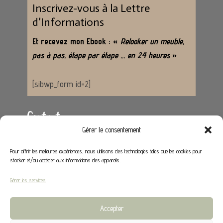
Inscrivez-vous à la Lettre
d’Informations
Et recevez mon Ebook : «
Relooker un meuble,
pas à pas, étape par étape … en 24 heures
»
[sibwp_form id=2]
Contact
Gérer le consentement
Adresse :
62650 Hénoville
Pour offrir les meilleures expériences, nous utilisons des technologies telles que les cookies pour
stocker et/ou accéder aux informations des appareils.
Email :
contact@stephaniedeco.fr
Gérer les services
Liens utiles
Accepter
Mon compte