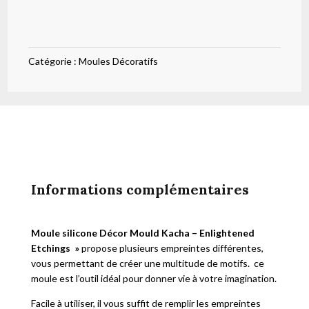
silicone
Décor
Mould
Catégorie :
Moules Décoratifs
Kacha
-
Enlightened
Etchings
Informations complémentaires
Moule silicone Décor Mould Kacha – Enlightened
Etchings
»
propose plusieurs empreintes différentes,
vous permettant de créer une multitude de motifs. ce
moule est l’outil idéal pour donner vie à votre imagination.
Facile à utiliser, il vous suffit de remplir les empreintes