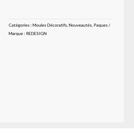
silicone
Homegrown
–
Catégories :
Moules Décoratifs
,
Nouveautés
,
Paques
Tiny
Marque :
REDESIGN
Gardeners