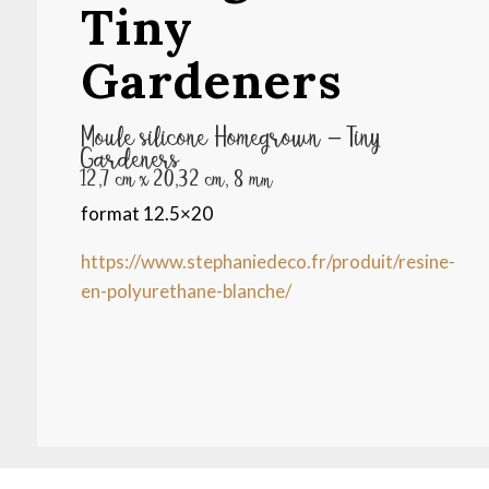
Tiny
Gardeners
Moule silicone Homegrown – Tiny
Gardeners
12,7 cm x 20,32 cm, 8 mm
format 12.5×20
https://www.stephaniedeco.fr/produit/resine-
en-polyurethane-blanche/