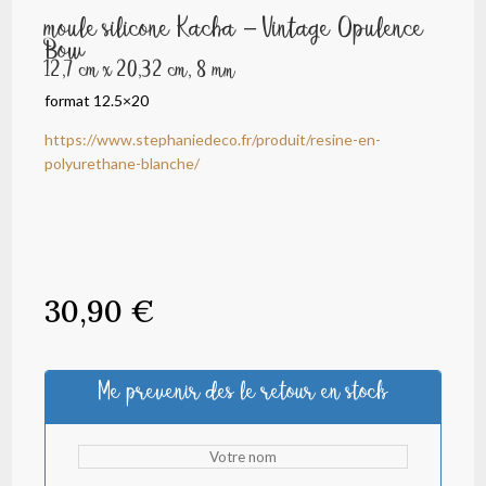
moule silicone Kacha – Vintage Opulence
Bow
12,7 cm x 20,32 cm, 8 mm
format 12.5×20
https://www.stephaniedeco.fr/produit/resine-en-
polyurethane-blanche/
30,90
€
Me prevenir des le retour en stock