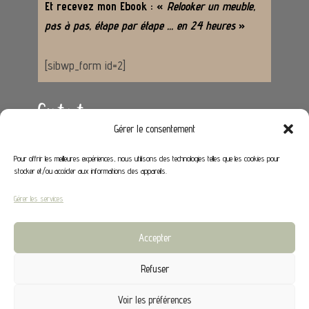
Et recevez mon Ebook : «
Relooker un meuble,
pas à pas, étape par étape … en 24 heures
»
[sibwp_form id=2]
Contact
Gérer le consentement
Adresse :
62650 Hénoville
Pour offrir les meilleures expériences, nous utilisons des technologies telles que les cookies pour
stocker et/ou accéder aux informations des appareils.
Email :
contact@stephaniedeco.fr
Gérer les services
Liens utiles
Accepter
Mon compte
Refuser
CGV
Voir les préférences