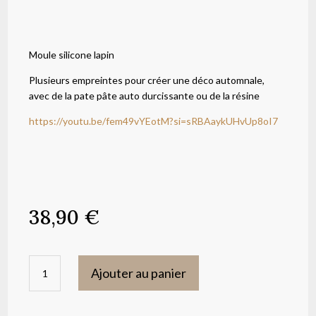
Moule silicone lapin
Plusieurs empreintes pour créer une déco automnale,
avec de la pate pâte auto durcissante ou de la résine
https://youtu.be/fem49vYEotM?si=sRBAaykUHvUp8oI7
38,90
€
quantité
Ajouter au panier
de
Moule