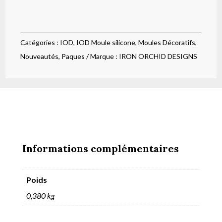
silicone
lapin
2
Catégories :
IOD
,
IOD Moule silicone
,
Moules Décoratifs
,
Nouveautés
,
Paques
Marque :
IRON ORCHID DESIGNS
Informations complémentaires
Poids
0,380 kg