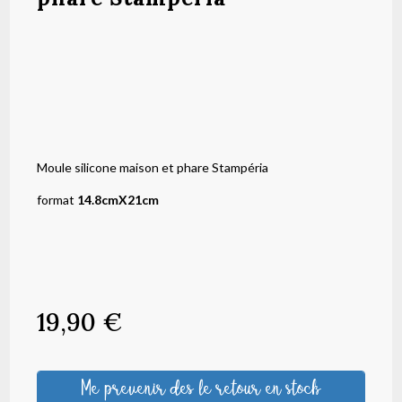
Moule silicone maison et phare Stampéria
format
14.8cmX21cm
19,90
€
Me prevenir des le retour en stock