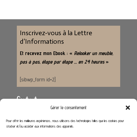
Inscrivez-vous à la Lettre
d’Informations
Et recevez mon Ebook : «
Relooker un meuble,
pas à pas, étape par étape … en 24 heures
»
[sibwp_form id=2]
Contact
Gérer le consentement
Adresse :
62650 Hénoville
Pour offrir les meilleures expériences, nous utilisons des technologies telles que les cookies pour
stocker et/ou accéder aux informations des appareils.
Email :
contact@stephaniedeco.fr