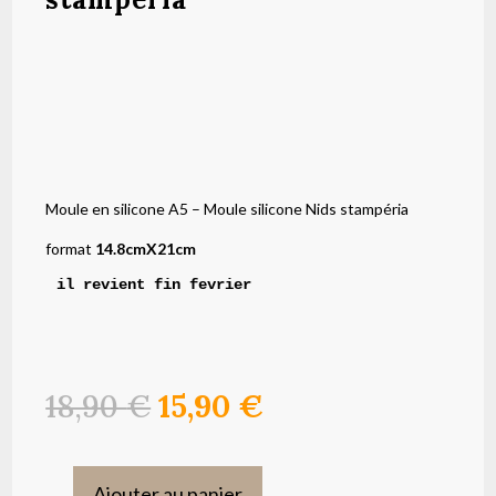
Moule en silicone A5 – Moule silicone Nids stampéria
format
14.8cmX21cm
il revient fin fevrier 
Le
Le
18,90
€
15,90
€
prix
prix
initial
actuel
Ajouter au panier