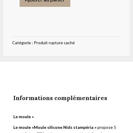
était :
est :
quantité
18,90 €.
15,90 €.
de
Moule
silicone
Nids
Catégorie :
Produit rupture caché
stampéria
Informations complémentaires
Le moule «
Le moule «Moule silicone Nids stampéria
»
propose 5