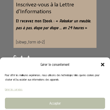
Inscrivez-vous à la Lettre
d’Informations
Et recevez mon Ebook : «
Relooker un meuble,
pas à pas, étape par étape … en 24 heures
»
[sibwp_form id=2]
Contact
Gérer le consentement
Adresse :
62650 Hénoville
Pour offrir les meilleures expériences, nous utilisons des technologies telles que les cookies pour
stocker et/ou accéder aux informations des appareils.
Email :
contact@stephaniedeco.fr
Gérer les services
Liens utiles
Accepter
Mon compte