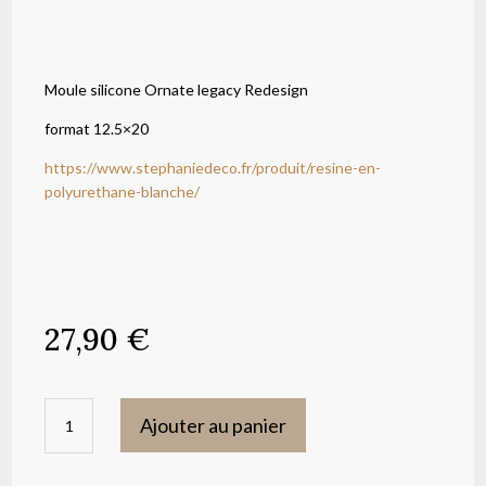
Moule silicone Ornate legacy Redesign
format 12.5×20
https://www.stephaniedeco.fr/produit/resine-en-
polyurethane-blanche/
27,90
€
quantité
Ajouter au panier
de
Moule