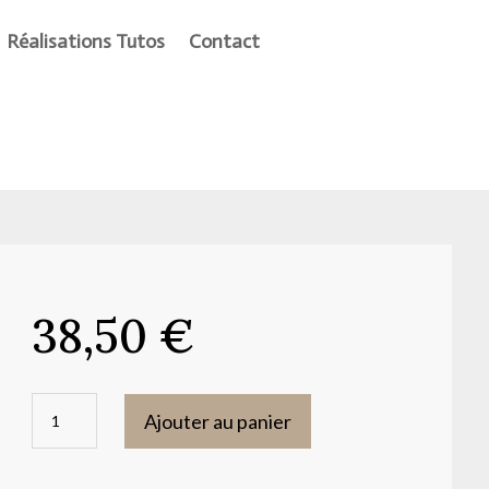
Réalisations Tutos
Contact
38,50
€
quantité
Ajouter au panier
de
Moule