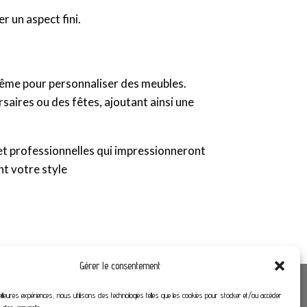
r un aspect fini.
 même pour personnaliser des meubles.
saires ou des fêtes, ajoutant ainsi une
s et professionnelles qui impressionneront
nt votre style
Gérer le consentement
Liens utiles
eilleures expériences, nous utilisons des technologies telles que les cookies pour stocker et/ou accéder