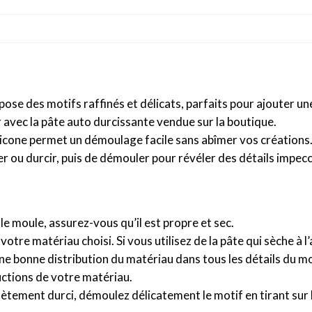
:
opose des motifs raffinés et délicats, parfaits pour ajouter u
er avec la pâte auto durcissante vendue sur la boutique.
 silicone permet un démoulage facile sans abîmer vos créations. 
er ou durcir, puis de démouler pour révéler des détails impec
r le moule, assurez-vous qu’il est propre et sec.
otre matériau choisi. Si vous utilisez de la pâte qui sèche à l’a
 une bonne distribution du matériau dans tous les détails du m
ructions de votre matériau.
lètement durci, démoulez délicatement le motif en tirant sur 