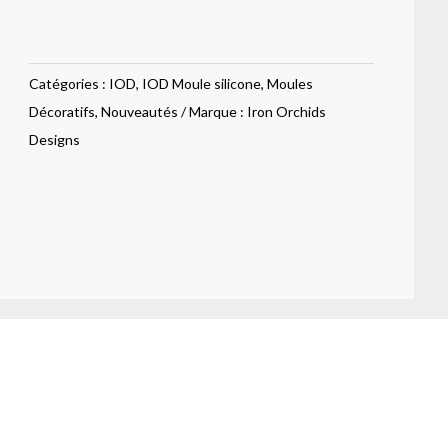
silicone
Sea
shells
Catégories :
IOD
,
IOD Moule silicone
,
Moules
Décoratifs
,
Nouveautés
Marque :
Iron Orchids
Designs