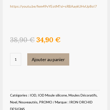
https://youtu.be/fem49vYEotM?si=sRBAaykUHvUp8oI7
Le
Le
38,90
€
34,90
€
prix
prix
initial
actuel
quantité
était :
est :
Ajouter au panier
de
38,90 €.
34,90 €.
Moule
silicone
Snow
Globes
Catégories :
IOD
,
IOD Moule silicone
,
Moules Décoratifs
,
IOD
Noel
,
Nouveautés
,
PROMO
Marque :
IRON ORCHID
DESIGNS