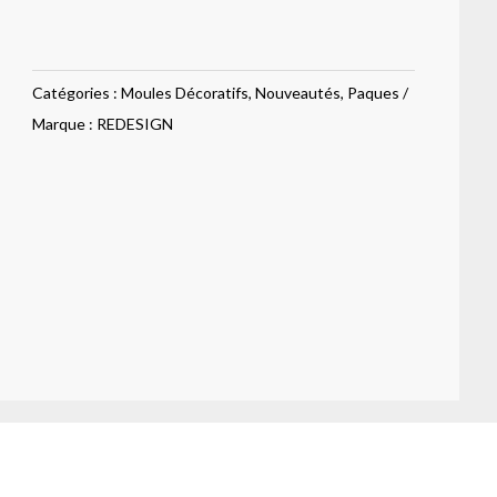
décoratifs
–
Rosewood
Catégories :
Moules Décoratifs
,
Nouveautés
,
Paques
Romance
Marque :
REDESIGN