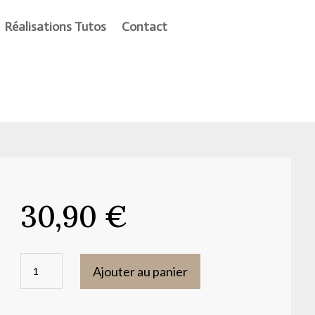
Réalisations Tutos
Contact
30,90
€
quantité
Ajouter au panier
de
Moules®