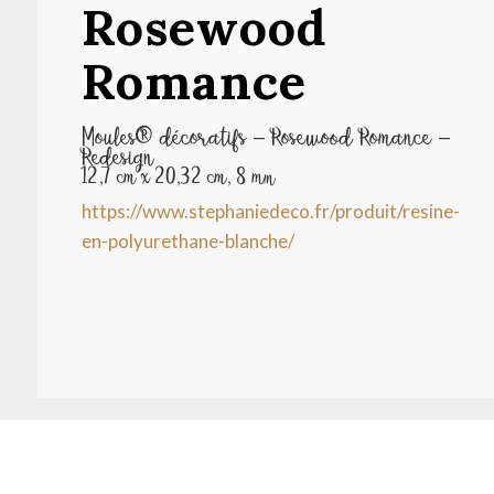
Rosewood
Romance
Moules® décoratifs – Rosewood Romance –
Redesign
12,7 cm x 20,32 cm, 8 mm
https://www.stephaniedeco.fr/produit/resine-
en-polyurethane-blanche/