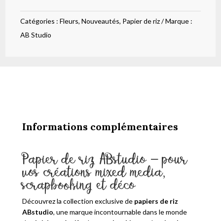
fleurs
Catégories :
Fleurs
,
Nouveautés
,
Papier de riz
Marque :
180
AB Studio
Informations complémentaires
Papier de riz ABstudio – pour
vos créations mixed media,
scrapbooking et déco
Découvrez la collection exclusive de
papiers de riz
ABstudio
, une marque incontournable dans le monde