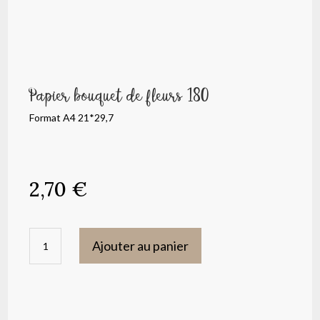
Papier bouquet de fleurs 180
Format A4 21*29,7
2,70
€
quantité
Ajouter au panier
de
Papier
bouquet
de