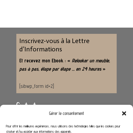
Inscrivez-vous à la Lettre
d’Informations
Et recevez mon Ebook : «
Relooker un meuble,
pas à pas, étape par étape … en 24 heures
»
[sibwp_form id=2]
Contact
Gérer le consentement
Adresse :
62650 Hénoville
Pour offrir les meilleures expériences, nous utilisons des technologies telles que les cookies pour
stocker et/ou accéder aux informations des appareils.