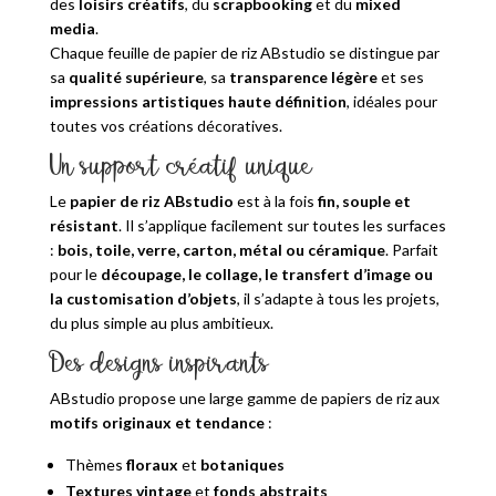
des
loisirs créatifs
, du
scrapbooking
et du
mixed
media
.
Chaque feuille de papier de riz ABstudio se distingue par
sa
qualité supérieure
, sa
transparence légère
et ses
impressions artistiques haute définition
, idéales pour
toutes vos créations décoratives.
Un support créatif unique
Le
papier de riz ABstudio
est à la fois
fin, souple et
résistant
. Il s’applique facilement sur toutes les surfaces
:
bois, toile, verre, carton, métal ou céramique
. Parfait
pour le
découpage, le collage, le transfert d’image ou
la customisation d’objets
, il s’adapte à tous les projets,
du plus simple au plus ambitieux.
Des designs inspirants
ABstudio propose une large gamme de papiers de riz aux
motifs originaux et tendance
:
Thèmes
floraux
et
botaniques
Textures vintage
et
fonds abstraits