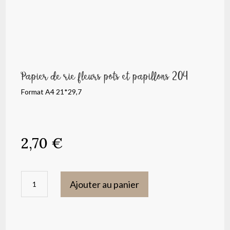
Papier de rie fleurs pots et papillons 204
Format A4 21*29,7
2,70
€
quantité
Ajouter au panier
de
Papier
de