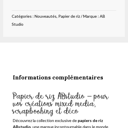
rie
fleurs
Catégories :
Nouveautés
,
Papier de riz
Marque :
AB
pots
Studio
et
papillons
204
Informations complémentaires
Papier de riz ABstudio – pour
vos créations mixed media,
scrapbooking et déco
Découvrez la collection exclusive de
papiers de riz
ABstudio
, une marque incontournable dans le monde