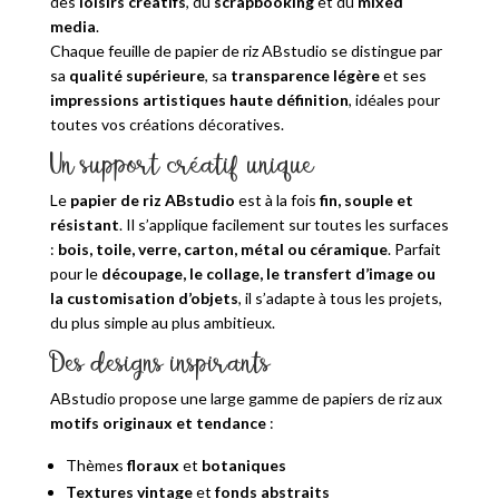
des
loisirs créatifs
, du
scrapbooking
et du
mixed
media
.
Chaque feuille de papier de riz ABstudio se distingue par
sa
qualité supérieure
, sa
transparence légère
et ses
impressions artistiques haute définition
, idéales pour
toutes vos créations décoratives.
Un support créatif unique
Le
papier de riz ABstudio
est à la fois
fin, souple et
résistant
. Il s’applique facilement sur toutes les surfaces
:
bois, toile, verre, carton, métal ou céramique
. Parfait
pour le
découpage, le collage, le transfert d’image ou
la customisation d’objets
, il s’adapte à tous les projets,
du plus simple au plus ambitieux.
Des designs inspirants
ABstudio propose une large gamme de papiers de riz aux
motifs originaux et tendance
:
Thèmes
floraux
et
botaniques
Textures vintage
et
fonds abstraits