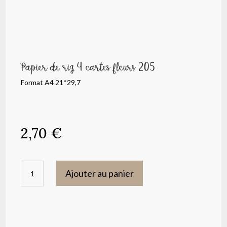
Papier de riz 4 cartes fleurs 205
Format A4 21*29,7
2,70
€
quantité
Ajouter au panier
de
Papier
de
riz