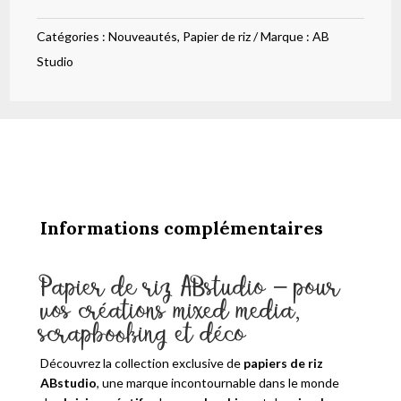
4
Catégories :
Nouveautés
,
Papier de riz
Marque :
AB
cartes
Studio
fleurs
205
Informations complémentaires
Papier de riz ABstudio – pour
vos créations mixed media,
scrapbooking et déco
Découvrez la collection exclusive de
papiers de riz
ABstudio
, une marque incontournable dans le monde