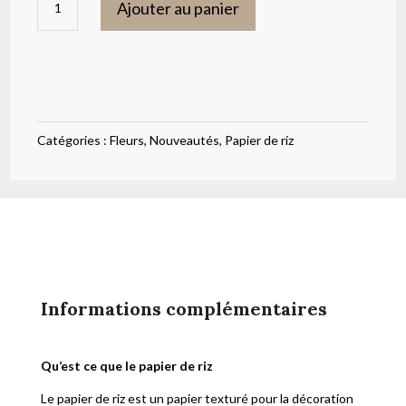
Ajouter au panier
de
Papier
de
riz
cases
Catégories :
Fleurs
,
Nouveautés
,
Papier de riz
fleuries
A3
ITD
Collection
Informations complémentaires
Qu’est ce que le papier de riz
Le papier de riz est un papier texturé pour la décoration