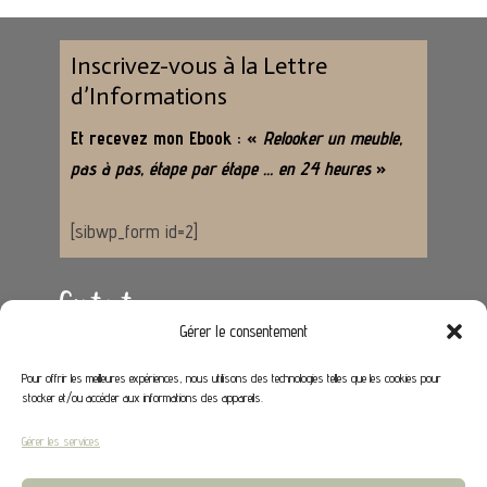
Inscrivez-vous à la Lettre
d’Informations
Et recevez mon Ebook : «
Relooker un meuble,
pas à pas, étape par étape … en 24 heures
»
[sibwp_form id=2]
Contact
Gérer le consentement
Adresse :
62650 Hénoville
Pour offrir les meilleures expériences, nous utilisons des technologies telles que les cookies pour
stocker et/ou accéder aux informations des appareils.
Email :
contact@stephaniedeco.fr
Gérer les services
Liens utiles