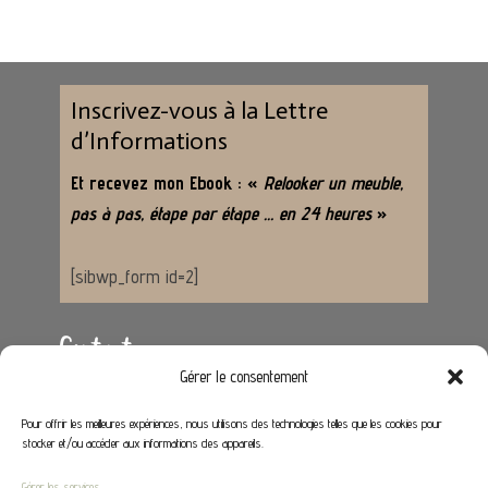
Inscrivez-vous à la Lettre
d’Informations
Et recevez mon Ebook : «
Relooker un meuble,
pas à pas, étape par étape … en 24 heures
»
[sibwp_form id=2]
Contact
Gérer le consentement
Adresse :
62650 Hénoville
Pour offrir les meilleures expériences, nous utilisons des technologies telles que les cookies pour
stocker et/ou accéder aux informations des appareils.
Email :
contact@stephaniedeco.fr
Gérer les services