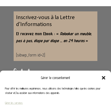
Inscrivez-vous à la Lettre
d’Informations
Et recevez mon Ebook : «
Relooker un meuble,
pas à pas, étape par étape … en 24 heures
»
[sibwp_form id=2]
Contact
Gérer le consentement
Adresse :
62650 Hénoville
Pour offrir les meilleures expériences, nous utilisons des technologies telles que les cookies pour
stocker et/ou accéder aux informations des appareils.
Email :
contact@stephaniedeco.fr
Gérer les services
Liens utiles