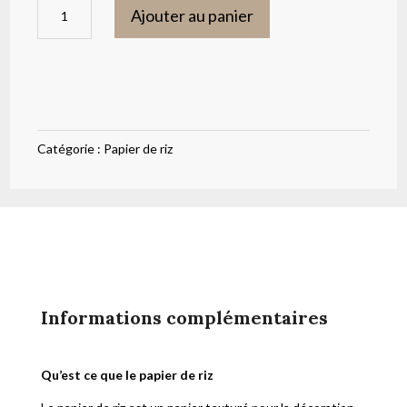
quantité
Ajouter au panier
de
Papier
de
riz
herbes
Catégorie :
Papier de riz
seches
ITD
Collection
Informations complémentaires
Qu’est ce que le papier de riz