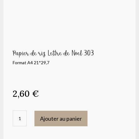
Papier de riz Lettre de Noel 303
Format A4 21*29,7
2,60
€
quantité
Ajouter au panier
de
Papier