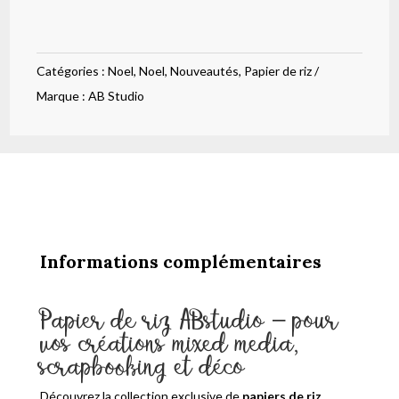
de
riz
Lettre
Catégories :
Noel
,
Noel
,
Nouveautés
,
Papier de riz
de
Marque :
AB Studio
Noel
303
Informations complémentaires
Papier de riz ABstudio – pour
vos créations mixed media,
scrapbooking et déco
Découvrez la collection exclusive de
papiers de riz