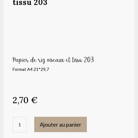
tissu 203
Papier de riz oiseaux et tissu 203
Format A4 21*29,7
2,70
€
quantité
Ajouter au panier
de
Papier