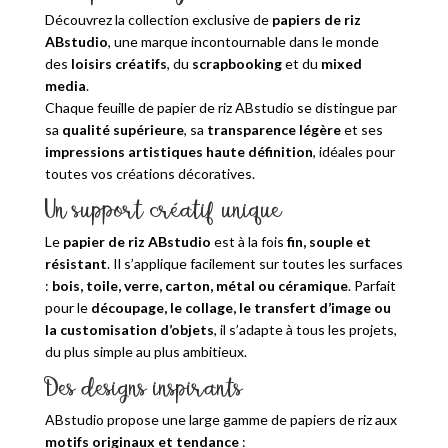
Découvrez la collection exclusive de
papiers de riz
ABstudio
, une marque incontournable dans le monde
des
loisirs créatifs
, du
scrapbooking
et du
mixed
media
.
Chaque feuille de papier de riz ABstudio se distingue par
sa
qualité supérieure
, sa
transparence légère
et ses
impressions artistiques haute définition
, idéales pour
toutes vos créations décoratives.
Un support créatif unique
Le
papier de riz ABstudio
est à la fois
fin, souple et
résistant
. Il s’applique facilement sur toutes les surfaces
:
bois, toile, verre, carton, métal ou céramique
. Parfait
pour le
découpage, le collage, le transfert d’image ou
la customisation d’objets
, il s’adapte à tous les projets,
du plus simple au plus ambitieux.
Des designs inspirants
ABstudio propose une large gamme de papiers de riz aux
motifs originaux et tendance
: