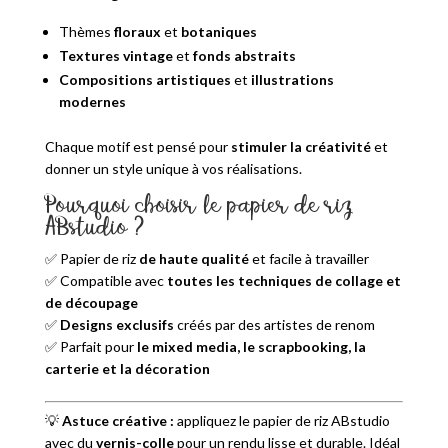
Thèmes
floraux
et
botaniques
Textures vintage
et
fonds abstraits
Compositions artistiques
et
illustrations
modernes
Chaque motif est pensé pour
stimuler la créativité
et
donner un style unique à vos réalisations.
Pourquoi choisir le papier de riz
ABstudio ?
✅ Papier de riz
de haute qualité
et facile à travailler
✅ Compatible avec
toutes les techniques de collage et
de découpage
✅
Designs exclusifs
créés par des artistes de renom
✅ Parfait pour
le mixed media, le scrapbooking, la
carterie et la décoration
💡
Astuce créative :
appliquez le papier de riz ABstudio
avec du
vernis-colle
pour un rendu lisse et durable. Idéal