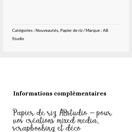
de
riz
oiseaux
Catégories :
Nouveautés
,
Papier de riz
Marque :
AB
et
Studio
tissu
203
Informations complémentaires
Papier de riz ABstudio – pour
vos créations mixed media,
scrapbooking et déco