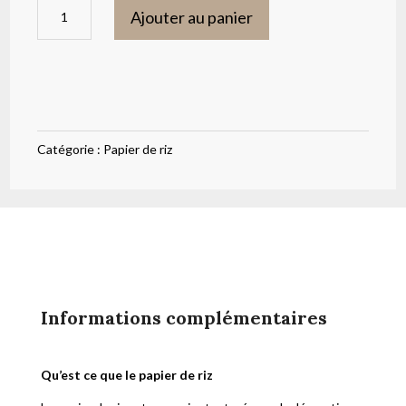
quantité
Ajouter au panier
de
Papier
de
riz
ourson
Catégorie :
Papier de riz
bleu
carreaux
droits
ITD
Collection
83
Informations complémentaires
Qu’est ce que le papier de riz