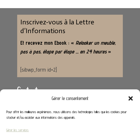
Inscrivez-vous à la Lettre
d’Informations
Et recevez mon Ebook : «
Relooker un meuble,
pas à pas, étape par étape … en 24 heures
»
[sibwp_form id=2]
Contact
Gérer le consentement
Adresse :
62650 Hénoville
Pour offrir les meilleures expériences, nous utilisons des technologies telles que les cookies pour
stocker et/ou accéder aux informations des appareils.
Email :
contact@stephaniedeco.fr
Gérer les services
Liens utiles