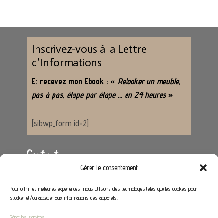
Inscrivez-vous à la Lettre
d’Informations
Et recevez mon Ebook : «
Relooker un meuble,
pas à pas, étape par étape … en 24 heures
»
[sibwp_form id=2]
Contact
Gérer le consentement
Adresse :
62650 Hénoville
Pour offrir les meilleures expériences, nous utilisons des technologies telles que les cookies pour
stocker et/ou accéder aux informations des appareils.
Email :
contact@stephaniedeco.fr
Gérer les services