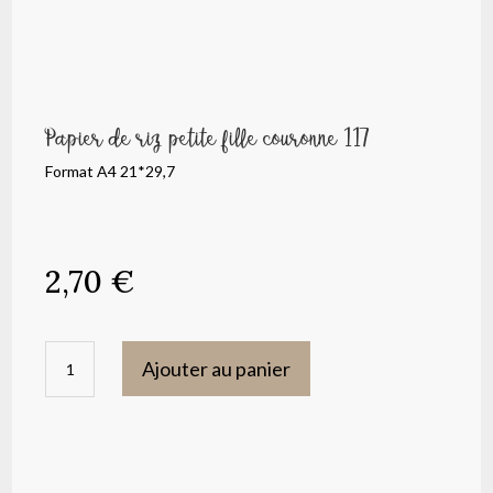
Papier de riz petite fille couronne 117
Format A4 21*29,7
2,70
€
quantité
Ajouter au panier
de
Papier
de
riz