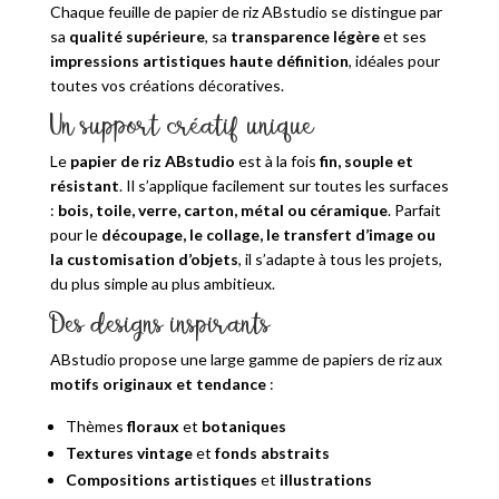
Chaque feuille de papier de riz ABstudio se distingue par
sa
qualité supérieure
, sa
transparence légère
et ses
impressions artistiques haute définition
, idéales pour
toutes vos créations décoratives.
Un support créatif unique
Le
papier de riz ABstudio
est à la fois
fin, souple et
résistant
. Il s’applique facilement sur toutes les surfaces
:
bois, toile, verre, carton, métal ou céramique
. Parfait
pour le
découpage, le collage, le transfert d’image ou
la customisation d’objets
, il s’adapte à tous les projets,
du plus simple au plus ambitieux.
Des designs inspirants
ABstudio propose une large gamme de papiers de riz aux
motifs originaux et tendance
:
Thèmes
floraux
et
botaniques
Textures vintage
et
fonds abstraits
Compositions artistiques
et
illustrations