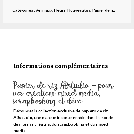
petite
Catégories :
Animaux
,
Fleurs
,
Nouveautés
,
Papier de riz
fille
couronne
117
Informations complémentaires
Papier de riz ABstudio – pour
vos créations mixed media,
scrapbooking et déco
Découvrez la collection exclusive de
papiers de riz
ABstudio
, une marque incontournable dans le monde
des
loisirs créatifs
, du
scrapbooking
et du
mixed
media
.