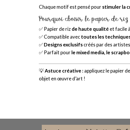
Chaque motif est pensé pour
stimuler la 
Pourquoi choisir le papier de riz
✅ Papier de riz
de haute qualité
et facile 
✅ Compatible avec
toutes les technique
✅
Designs exclusifs
créés par des artiste
✅ Parfait pour
le mixed media, le scrapbo
💡
Astuce créative :
appliquez le papier d
objet en œuvre d’art !