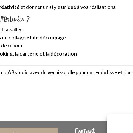
créativité
et donner un style unique à vos réalisations.
 ABstudio ?
à travailler
s de collage et de découpage
s de renom
oking, la carterie et la décoration
e riz ABstudio avec du
vernis-colle
pour un rendu lisse et dur
Contact