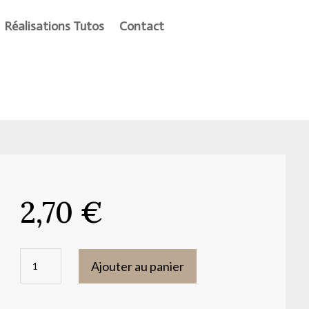
Réalisations Tutos
Contact
2,70
€
quantité
Ajouter au panier
de
Papier