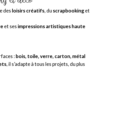
de des
loisirs créatifs
, du
scrapbooking
et
re
et ses
impressions artistiques haute
rfaces :
bois, toile, verre, carton, métal
ets
, il s’adapte à tous les projets, du plus