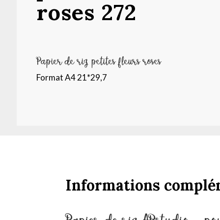
roses 272
Papier de riz petites fleurs roses
Format A4 21*29,7
Informations complé
Papier de riz ABstudio – po