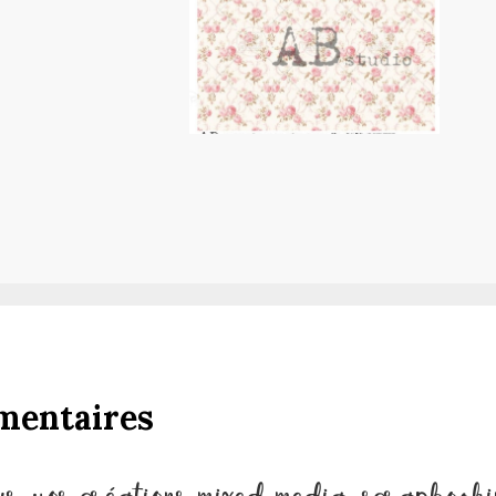
mentaires
ur vos créations mixed media, scrapbooki