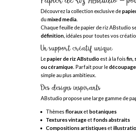
Découvrez la collection exclusive de
papie
du
mixed media
.
Chaque feuille de papier de riz ABstudio s
définition
, idéales pour toutes vos créati
Un support créatif unique
Le
papier de riz ABstudio
est à la fois
fin,
ou céramique
. Parfait pour le
découpage, 
simple au plus ambitieux.
Des designs inspirants
ABstudio propose une large gamme de pap
Thèmes
floraux
et
botaniques
Textures vintage
et
fonds abstraits
Compositions artistiques
et
illustrat