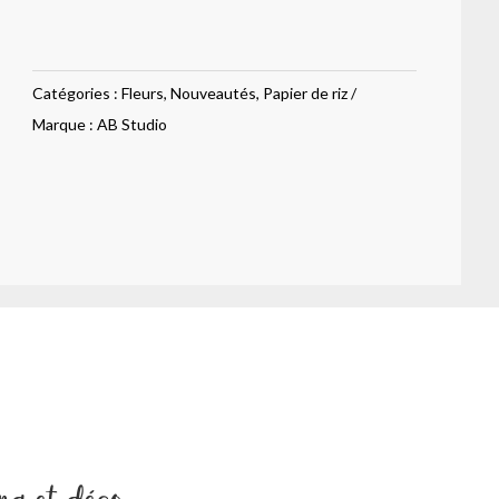
de
riz
petites
Catégories :
Fleurs
,
Nouveautés
,
Papier de riz
fleurs
Marque :
AB Studio
roses
272
ng et déco