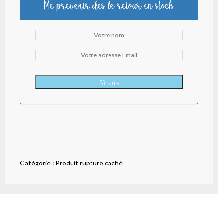
Me prevenir des le retour en stock
était :
est :
2,30 €.
1,60 €.
S'inscrire
Catégorie :
Produit rupture caché