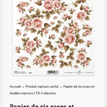
Accueil
→
Produit rupture caché
→ Papier de riz roses et
feuilles marrons ITD Collection
Papier de riz roses et