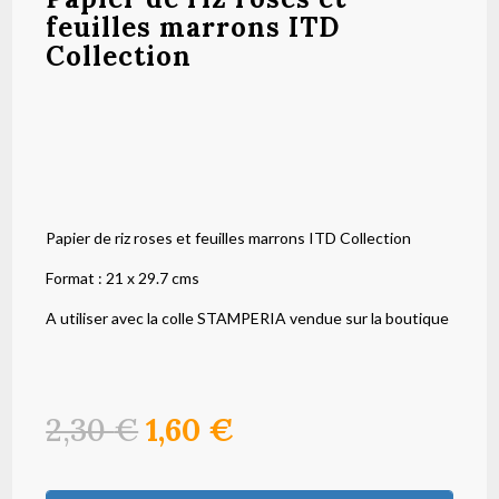
feuilles marrons ITD
Collection
Papier de riz roses et feuilles marrons ITD Collection
Format : 21 x 29.7 cms
A utiliser avec la colle STAMPERIA vendue sur la boutique
Le
Le
2,30
€
1,60
€
prix
prix
initial
actuel