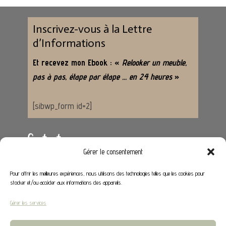
Inscrivez-vous à la Lettre
d’Informations
Et recevez mon Ebook : «
Relooker un meuble,
pas à pas, étape par étape … en 24 heures
»
[sibwp_form id=2]
Contact
Gérer le consentement
Adresse :
62650 Hénoville
Pour offrir les meilleures expériences, nous utilisons des technologies telles que les cookies pour
stocker et/ou accéder aux informations des appareils.
Email :
contact@stephaniedeco.fr
Gérer les services
Liens utiles