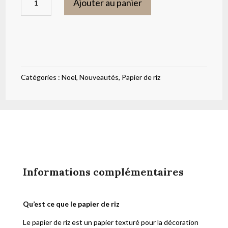
Ajouter au panier
de
Papier
de
riz
rouge
Catégories :
Noel
,
Nouveautés
,
Papier de riz
Informations complémentaires
Qu’est ce que le papier de riz
Le papier de riz est un papier texturé pour la décoration