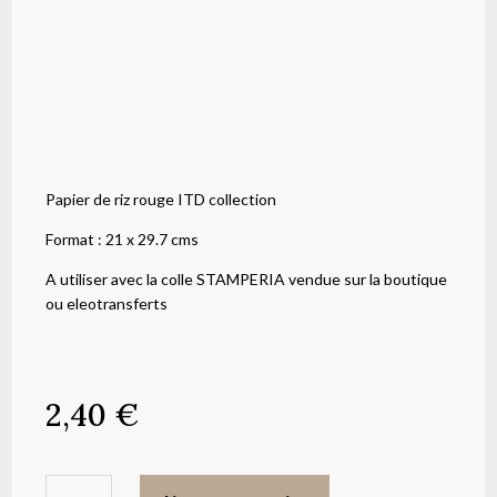
Papier de riz rouge ITD collection
Format : 21 x 29.7 cms
A utiliser avec la colle STAMPERIA vendue sur la boutique
ou eleotransferts
2,40
€
quantité