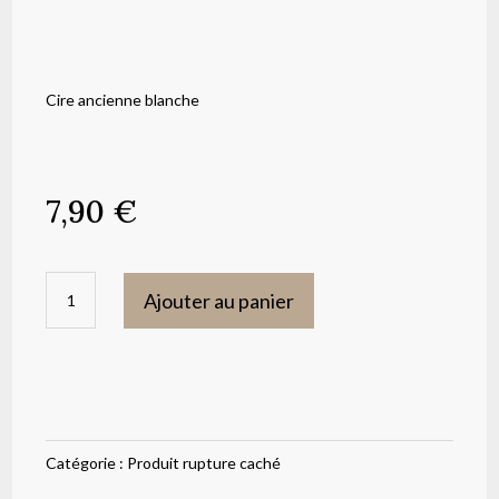
Cire ancienne blanche
7,90
€
quantité
Ajouter au panier
de
Cire
ancienne
blanche
Catégorie :
Produit rupture caché