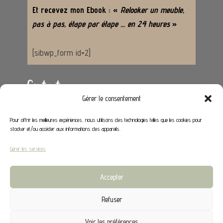
Et recevez mon Ebook : «
Relooker un meuble,
pas à pas, étape par étape … en 24 heures
»
[sibwp_form id=2]
Contact
Gérer le consentement
Adresse :
62650 Hénoville
Pour offrir les meilleures expériences, nous utilisons des technologies telles que les cookies pour
stocker et/ou accéder aux informations des appareils.
Email :
contact@stephaniedeco.fr
Gérer les services
Liens utiles
Accepter
Mon compte
Refuser
CGV
Voir les préférences