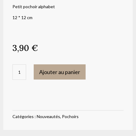
Petit pochoir alphabet
12 * 12 cm
3,90
€
quantité
Ajouter au panier
de
Petit
pochoir
alphabet
Catégories :
Nouveautés
,
Pochoirs