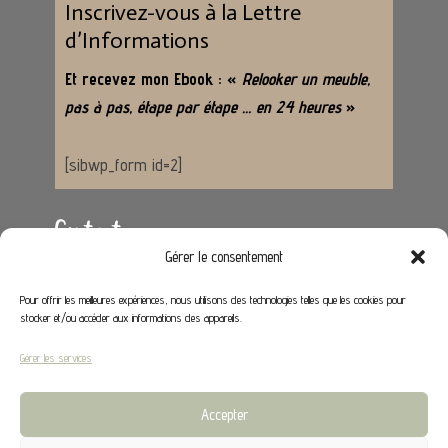
Inscrivez-vous à la Lettre
d’Informations
Et recevez mon Ebook : «
Relooker un meuble,
pas à pas, étape par étape … en 24 heures
»
[sibwp_form id=2]
Contact
Gérer le consentement
Adresse :
62650 Hénoville
Pour offrir les meilleures expériences, nous utilisons des technologies telles que les cookies pour
stocker et/ou accéder aux informations des appareils.
Email :
contact@stephaniedeco.fr
Gérer les services
Liens utiles
Accepter
Mon compte