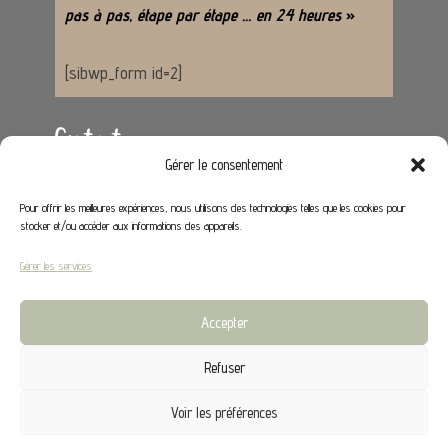
pas à pas, étape par étape … en 24 heures
»
[sibwp_form id=2]
Contact
Gérer le consentement
Adresse :
62650 Hénoville
Pour offrir les meilleures expériences, nous utilisons des technologies telles que les cookies pour
stocker et/ou accéder aux informations des appareils.
Email :
contact@stephaniedeco.fr
Gérer les services
Liens utiles
Accepter
Mon compte
Refuser
CGV
Voir les préférences
©2024 Stephanie Déco |
Mentions légales
|
Politique