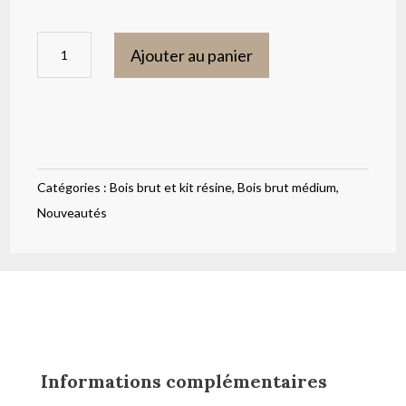
quantité
Ajouter au panier
de
Planche
découpe
cœur
Catégories :
Bois brut et kit résine
,
Bois brut médium
,
Nouveautés
Informations complémentaires