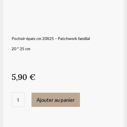
Pochoir épais cm 20X25 – Patchwork familial
20 * 25 cm
5,90
€
quantité
Ajouter au panier
de
Pochoir
épais