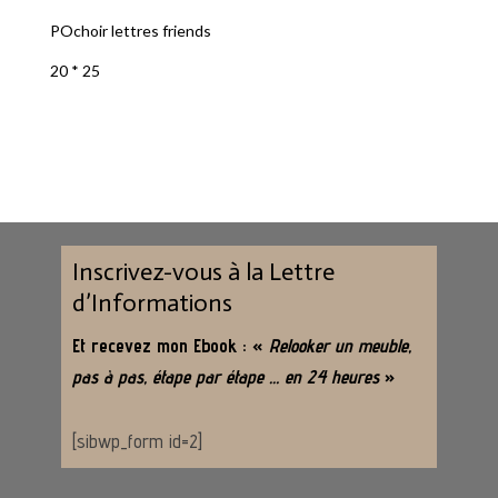
POchoir lettres friends
20 * 25
Inscrivez-vous à la Lettre
d’Informations
Et recevez mon Ebook : «
Relooker un meuble,
pas à pas, étape par étape … en 24 heures
»
[sibwp_form id=2]