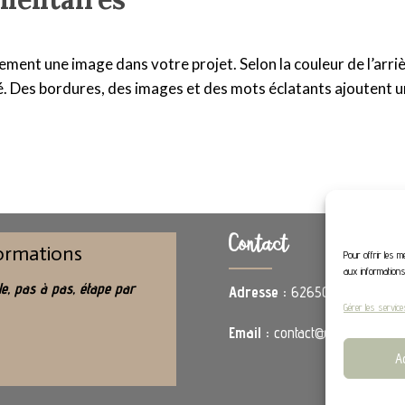
ment une image dans votre projet. Selon la couleur de l’arrièr
. Des bordures, des images et des mots éclatants ajoutent un
Contact
formations
Pour offrir les m
aux information
e, pas à pas, étape par
Adresse :
62650 Hénoville
Gérer les service
Email :
contact@stephaniedeco
A