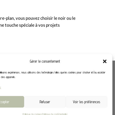
e-plan, vous pouvez choisir le noir ou le
e touche spéciale à vos projets
Gérer le consentement
Liens utiles
eilleures expériences, nous utilisons des technologies telles que les cookies pour stocker et/ou accéder
s des appareils.
Mon compte
s
CGV
.fr
ccepter
Refuser
Voir les préférences
Politique de cookies
Politique de confidentialité