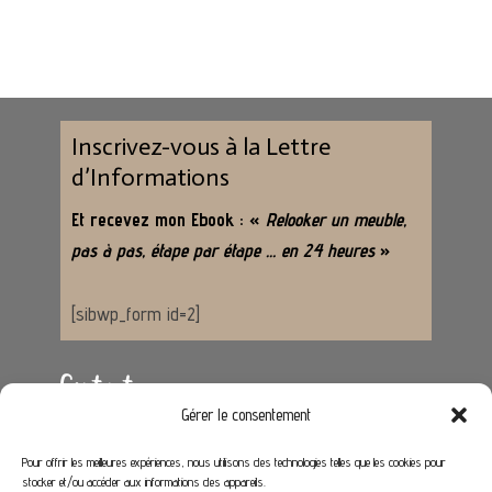
Inscrivez-vous à la Lettre
d’Informations
Et recevez mon Ebook : «
Relooker un meuble,
pas à pas, étape par étape … en 24 heures
»
[sibwp_form id=2]
Contact
Gérer le consentement
Adresse :
62650 Hénoville
Pour offrir les meilleures expériences, nous utilisons des technologies telles que les cookies pour
stocker et/ou accéder aux informations des appareils.