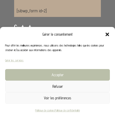
[sibwp_form id=2]
Contact
Gérer le consentement
Adresse :
62650 Hénoville
Pour offrir les meilleures expériences, nous utilisons des technologies telles que les cookies pour
stocker et/ou accéder aux informations des appareils.
Email :
contact@stephaniedeco.fr
Gérer les services
Liens utiles
Accepter
Mon compte
Refuser
CGV
Voir les préférences
©2024 Stephanie Déco |
Mentions légales
|
Politique
Politique de cookies
Politique de confidentialité
de Confidentialité
|
CGV
|
Site réalisé par Creapixel62