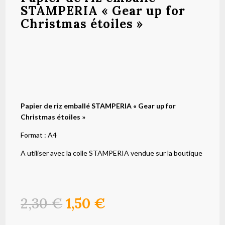
STAMPERIA « Gear up for
Christmas étoiles »
Papier de riz emballé STAMPERIA « Gear up for
Christmas étoiles »
Format : A4
A utiliser avec la colle STAMPERIA vendue sur la boutique
Le
Le
2,30
€
1,50
€
prix
prix