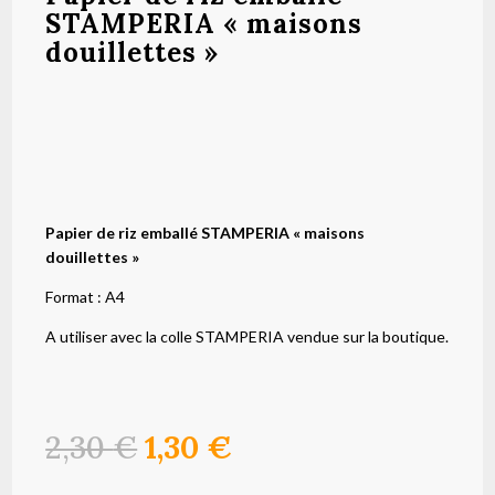
STAMPERIA « maisons
douillettes »
Papier de riz emballé STAMPERIA « maisons
douillettes »
Format : A4
A utiliser avec la colle STAMPERIA vendue sur la boutique.
Le
Le
2,30
€
1,30
€
prix
prix