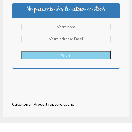
initial
actuel
Me prevenir des le retour en stock
était :
est :
2,30 €.
1,30 €.
S'inscrire
Catégorie :
Produit rupture caché