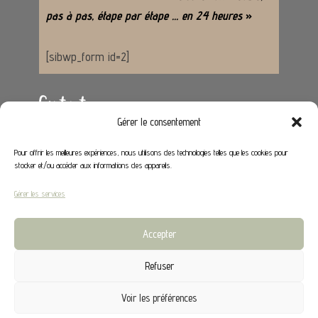
pas à pas, étape par étape … en 24 heures
»
[sibwp_form id=2]
Contact
Gérer le consentement
Adresse :
62650 Hénoville
Pour offrir les meilleures expériences, nous utilisons des technologies telles que les cookies pour
stocker et/ou accéder aux informations des appareils.
Email :
contact@stephaniedeco.fr
Gérer les services
Liens utiles
Accepter
Mon compte
Refuser
CGV
Voir les préférences