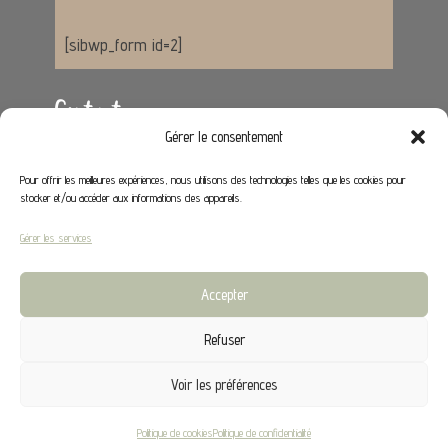
[sibwp_form id=2]
Contact
Gérer le consentement
Adresse :
62650 Hénoville
Pour offrir les meilleures expériences, nous utilisons des technologies telles que les cookies pour
stocker et/ou accéder aux informations des appareils.
Email :
contact@stephaniedeco.fr
Gérer les services
Liens utiles
Accepter
Mon compte
Refuser
CGV
Voir les préférences
©2024 Stephanie Déco |
Mentions légales
|
Politique
Politique de cookies
Politique de confidentialité
de Confidentialité
|
CGV
|
Site réalisé par Creapixel62